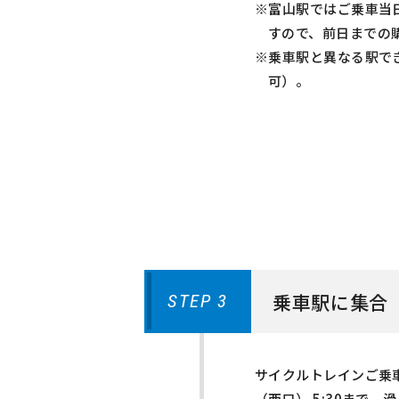
※富山駅ではご乗車当
すので、前日までの
※乗車駅と異なる駅で
可）。
乗車駅に集合
STEP 3
サイクルトレインご乗車
（西口） 5:30まで 