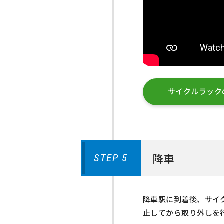
サイクルラック
降車
STEP 5
降車駅に到着後、サイ
止してから取り外しを